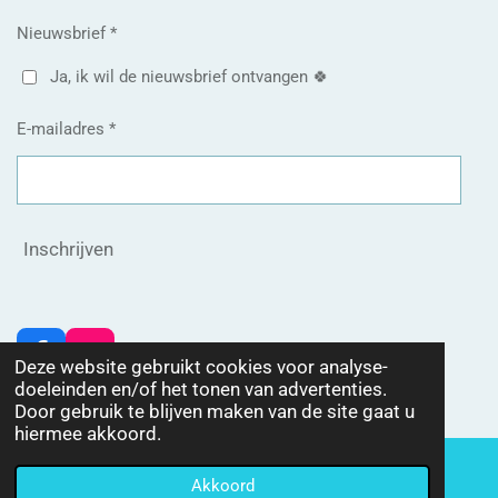
Nieuwsbrief *
Ja, ik wil de nieuwsbrief ontvangen 🍀
E-mailadres *
Inschrijven
F
I
Deze website gebruikt cookies voor analyse-
a
n
doeleinden en/of het tonen van advertenties.
© 2023 - 2026 LesleySunMoonStars
c
s
Door gebruik te blijven maken van de site gaat u
e
t
hiermee akkoord.
b
a
o
g
Akkoord
E-mailadres
Telefoonnummer
Kaart
o
r