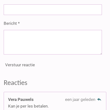
r
e
e
n
Bericht *
Verstuur reactie
Reacties
Vera Pauwels
een jaar geleden
Kan je per les betalen.