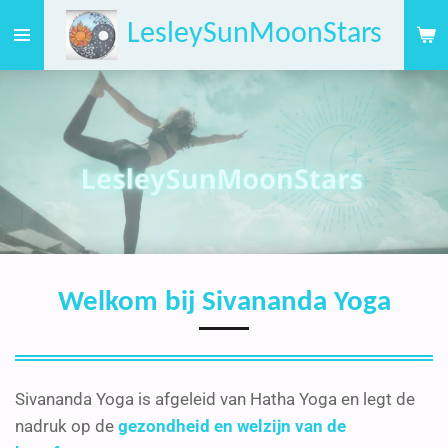
Ga
LesleySunMoonStars
direct
naar
de
hoofdinhoud
Welkom bij Sivananda Yoga
Sivananda Yoga is afgeleid van Hatha Yoga en legt de
nadruk op de
gezondheid en welzijn van de