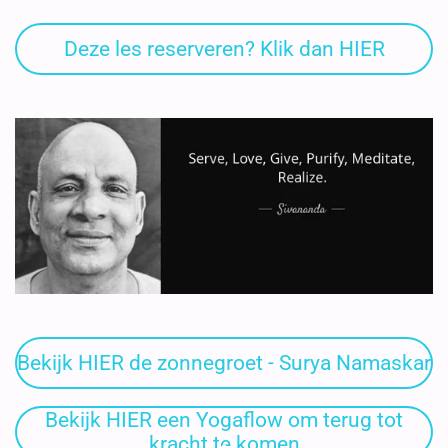
Deze les reserveren? Klik dan HIER
Bekijk HIER de zonnegroet - Surya Namaskar
Bekijk HIER een Yogaflow om terug tot
kracht te komen